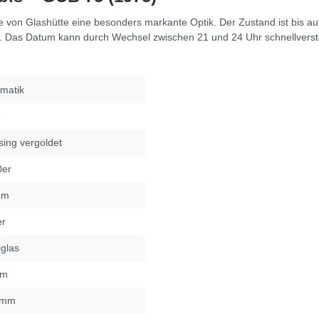
 von Glashütte eine besonders markante Optik. Der Zustand ist bis auf
. Das Datum kann durch Wechsel zwischen 21 und 24 Uhr schnellverste
matik
R
ing vergoldet
0er
um
er
iglas
mm
5mm