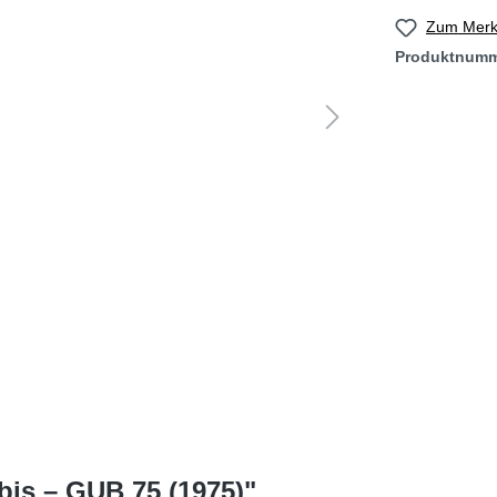
Zum Merkz
Produktnum
bis – GUB 75 (1975)"