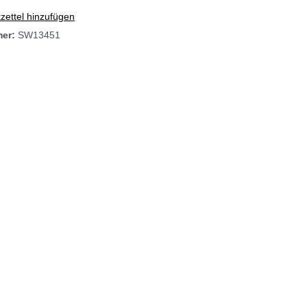
ettel hinzufügen
mer:
SW13451