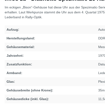
Im eckigen „Bison“-Gehäuse hat diese Uhr aus der Spezimatic-Serie
erhalten. Laut Werkpunze stammt die Uhr aus dem 4. Quartal 1975
Lederband in Rally-Optik.
Aufzug:
Auto
Herstellungsland:
DD
Gehäusematerial:
Mess
Jahrzehnt:
197
Zusatzfunktion:
Dat
Armband:
Led
Glas:
Plex
Gehäusebreite (ohne Krone):
35
Gehäusedicke (inkl. Glas):
11,