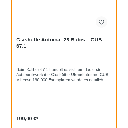
Glashütte Automat 23 Rubis – GUB
67.1
Beim Kaliber 67.1 handelt es sich um das erste
Automatikwerk der Glashütter Uhrenbetriebe (GUB).
Mit etwa 190.000 Exemplaren wurde es deutlich
seltener gebaut als sein bekannter Nachfolger, das
fast zweimillionenfach hergestellte GUB 74/75
(Spezimatic). Vorliegendes Exemplar hat ein
klassisches Design mit Zahlenindizes auf 6 und 12.
Die Mitte des Zifferblatts ziert eine leichte Patina,
das Werk ist sauber und erzeugt stabile Gangwerte.
Am vergoldeten Gehäuse findet sich nur minimaler
199,00 €*
Kantenabrieb, das Armband wurde erneuert, die
Wahl fiel auf ein dunkelbraunes Leder. Das Datum