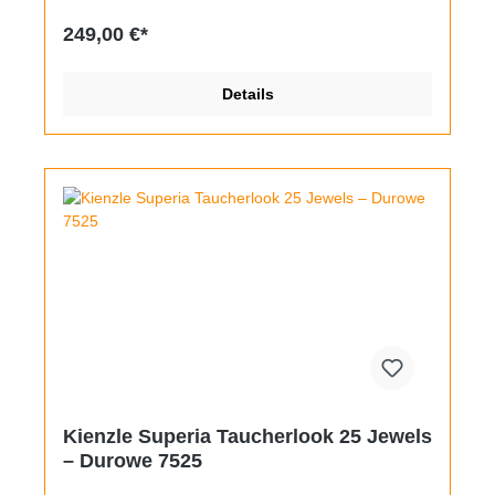
unpolierte Edelstahlgehäuse verfügt noch über das
originale Schliffbild in gutem Zustand. Im Inneren
249,00 €*
tickt quasi ein Manufakturkaliber, denn Foresta
verwendete fast ausschließlich selbst produzierte
Förster-Werke, hier ein FB 197 mit Datumsanzeige
Details
auf 6 Uhr. Sie ist durch Wechsel zwischen 21 und 24
Uhr schnellverstellbar. An den 19mm breiten Stegen
befindet sich ein mehrfarbig gestreiftes Textilband,
auf Wunsch kann auch ein klassisches Tropic-
Kautschuk montiert werden.
Kienzle Superia Taucherlook 25 Jewels
– Durowe 7525