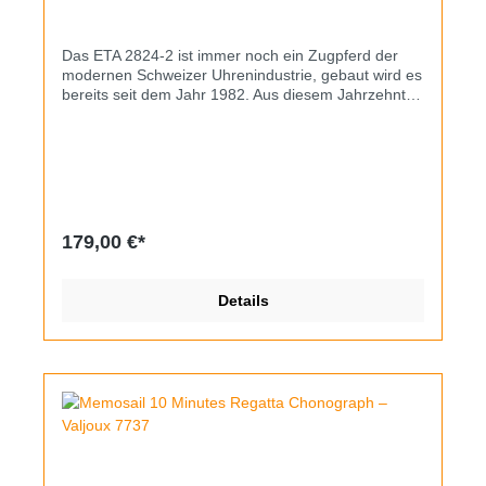
Das ETA 2824-2 ist immer noch ein Zugpferd der
modernen Schweizer Uhrenindustrie, gebaut wird es
bereits seit dem Jahr 1982. Aus diesem Jahrzehnt
stammt auch vorliegende Herrenuhr von Prätina.
Beim Werk handelt es sich noch um die frühe
Version ohne Sekundenstopp, das Datum kann
bereits in Kronenstufe 1 schnellverstellt werden. Die
Uhr hat ein klassisches, leicht barockes Design mit
schwarzem Zifferblatt und goldfarbenen römischen
Zahlenindizes. Der Erhaltungszustand ist rundum
179,00 €*
sehr gut, alle Schliffe sind original, die Bandwahl fiel
auf ein schwarzes Leder. Mit 9,5mm ist die Uhr für
eine Automatik vergleichsweise flach.
Details