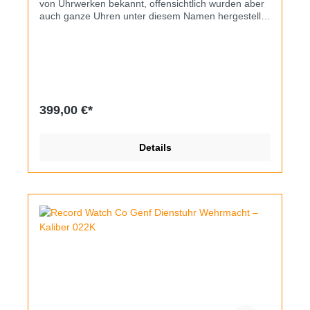
von Uhrwerken bekannt, offensichtlich wurden aber
auch ganze Uhren unter diesem Namen hergestellt.
Vorliegender Chronograph überzeugt zunächst mit
seinem Design und der schieren Größe – 42,5mm
Breite und 45mm Länge tragen sich aufgrund der
quadratischen Form wirklich gigantisch, zudem ist
die Uhr 15mm dick. Danach fallen die drei Drücker
auf, eher ungewöhnlich für einen Chronographen.
Das liegt am Kaliber Baumgartner 597, es hat einen
399,00 €*
einzelnen start- und stoppbaren zentralen
Sekundenzeiger, er lässt sich auch per Flyback
sofort nullen und neu starten. Der Drücker bei 8 Uhr
Details
nullt alle Totalisatoren, die ansonsten immer
mitlaufen, Minuten links, Stunden rechts und kleine
Sekunde unten. Ja, damit hat man quasi zwei
Stoppsekunden, eine höchst ungewöhnliche
Konstruktion. Die Uhr ist in sehr gutem, originalem
Erhaltungszustand und läuft einwandfrei, ich habe
das schwarze Kunststoff-Containergehäuse bewusst
nicht geöffnet, auf ein Werkfoto muss also verzichtet
werden. Auch das 24mm breite Kunststoffband ist
noch original. Alles in allem ein wunderbares
Sammlerstück.