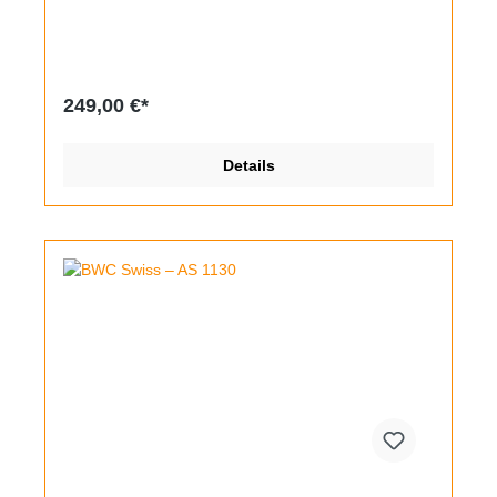
Erhaltungszustand gut, Abrieb in der Beschichtung
findet sich nur an den Kanten. Im Inneren tickt das
hauseigene Automatikkaliber Citizen 7290 mit
Sekundenstopp sowie Datum und Wochentag. Das
Datum kann bereits in Kronenstufe 1 schnellverstellt
249,00 €*
werden, beim Wochentag funktioniert dies durch
Wechsel zwischen 20 und 24 Uhr. Das Mineralglas
wurde durch ein Originalteil erneuert, an den 18mm
Details
breiten Stegen befindet sich ein neues Textilband mit
schwarzer Hardware. Laut Seriennummer wurde die
Uhr im September 1971 hergestellt.