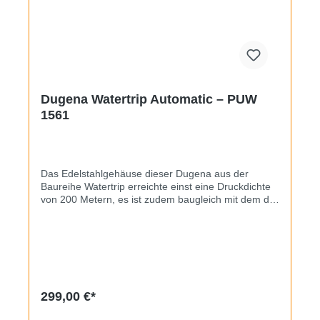
Dugena Watertrip Automatic – PUW
1561
Das Edelstahlgehäuse dieser Dugena aus der
Baureihe Watertrip erreichte einst eine Druckdichte
von 200 Metern, es ist zudem baugleich mit dem der
legendären Stowa Seatime. Beim Uhrwerk handelt
es sich um ein Pforzheimer PUW 1561 mit
Datumsanzeige, schnellverstellbar durch Wechsel
zwischen 20 und 24 Uhr. Das silberweiße Zifferblatt
wird durch rote Akzente auf den Indizes und ein
zielflaggenähnliches Muster im Außenbereich
aufgepeppt. Der Zustand ist rundum gut, das
299,00 €*
Gehäuse hat noch alle Originalschliffe, das
Originalglas wurde poliert. An den 19mm breiten