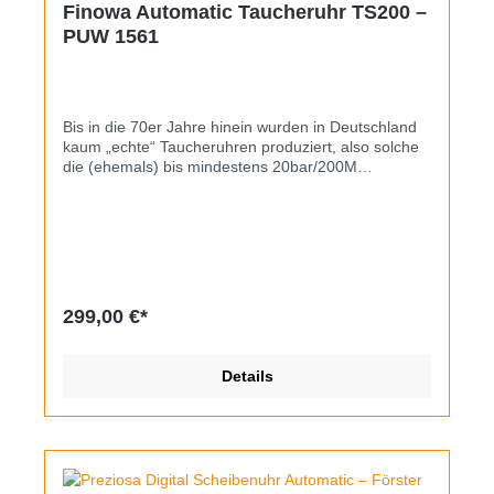
Finowa Automatic Taucheruhr TS200 –
PUW 1561
Bis in die 70er Jahre hinein wurden in Deutschland
kaum „echte“ Taucheruhren produziert, also solche
die (ehemals) bis mindestens 20bar/200M
druckdicht waren. Neben der u.a. bei der Stowa
Seatime genutzten Gehäusekonstruktion mit
verschraubtem Boden war die zweithäufigste
Variante das Pforzheimer TS200-Gehäuse mit
gedrücktem Deckel. Letztere schaffte es als
heutzutage extrem gesuchtes Modell sogar in den
Export nach Glashütte und wurde dort mit
299,00 €*
Spezimatic-Werken ausgestattet. Das vorliegende
Exemplar mit silberfarbenen Sonnenschliff-Zifferblatt
stammt von der Pforzheimer Marke Finowa und
Details
bietet eine Schnellverstellung des Datums durch
Druck auf die Krone, dank PUW 1561. Die Uhr
wurde offenbar nur selten getragen, das beweist
sowohl das Edelstahlgehäuse mit schön erhaltenen
Originalschliffen als auch die drehbare
Kunststofflünette, deren Markierungen noch