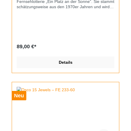
Fernsehlotterie „Ein Platz an der Sonne“. Sie stammt
schätzungsweise aus den 1970er Jahren und wird
vom Handaufzugskaliber Durowe 7425-2
angetrieben. Der Zustand ist rundum gut, das
vergoldete Gehäuse hat minimalen Kantenabrieb,
Zifferblatt und Zeiger sind makellos. Erneuert
wurden das Glas sowie das dunkelbraune
Lederband.
89,00 €*
Details
Neu