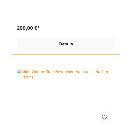
Stundenzeiger einstellt, hat man gleichzeitig einen
Stundenzähler. Vorliegend handelt es sich um die
seltene schwarze Version, produziert noch zur Zeit
der Sowjetunion. Die Drehlünette hat minimale
Spuren bei der 3, das verchromte Gehäuse zeigt
299,00 €*
etwas Abrieb, im Inneren werkelt das bekannte
Kaliber 3133. Alle Funktionen sind einwandfrei
gegeben, das Datum ist durch Wechsel zwischen 23
Details
und 24 Uhr schnellverstellbar. Montiert wurde ein
schwarzes Lederband in Vintage-Optik.