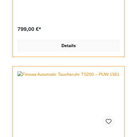
Vorliegendes Modell mit der Referenz 1701 stammt
aus den 60er Jahren, es hat ein 37,5mm breites
massives Edelstahlgehäuse, das aufgrund der
Länge von 47mm von Horn zu Horn aber deutlich
größer wirkt. Das besondere Merkmal der Uhr ist die
799,00 €*
innenliegende Taucherlünette, die sich über die
signierte Krone verstellen lässt. Sie dreht sich
konstruktionsbedingt auch beim manuellen
Details
Aufziehen sowie beim Einstellen der Uhrzeit, also
nullt man sie am besten danach. Beim Uhrwerk
handelt es sich um ein ebenfalls signiertes AS 1701
mit automatischem Aufzug, es wurde zerlegt,
gereinigt und geölt. Die Datumsanzeige kann durch
Wechsel zwischen 20 und 24 Uhr schnellverstellt
werden. Das Gehäuse wurde etwas aufpoliert,
wunderschön ist das ockerfarbene Zifferblatt und die
vanillefarben patinierte Leuchtmasse. Dieser Look
wurde mit einem dunkelbraunen Lederband
kombiniert.