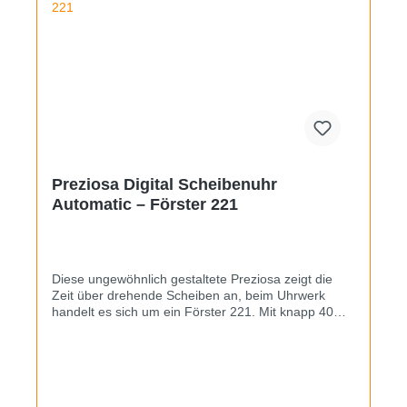
einwandfrei sichtbar sind. Diese ist bei den TS200-
Tauchern vergleichsweise selten zu finden und
wurde gemäß Katalogbildern auch bei den ersten
Glashütter TS200-Modellen verwendet. An die
19mm breiten Stege wurde eine Neuauflage des
klassischen Tropic-Kautschukbands montiert.
Preziosa Digital Scheibenuhr
Automatic – Förster 221
Diese ungewöhnlich gestaltete Preziosa zeigt die
Zeit über drehende Scheiben an, beim Uhrwerk
handelt es sich um ein Förster 221. Mit knapp 40mm
ist die Uhr sehr breit, kann aufgrund der Horn-zu-
Horn-Länge von 37mm aber auch an schmaleren
Gelenken getragen werden. An die 22mm breiten
Bandstege wurde ein braunes Lederband im
Racing-Design montiert. Allgemein ist der Zustand