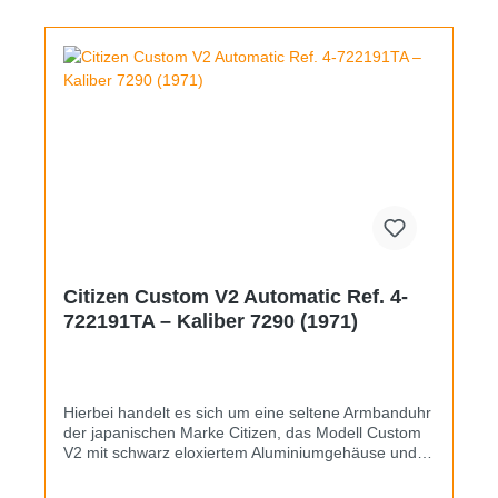
wunderschöne Vintageoptik aus. Auf dem
Edelstahlboden finden sich Kratzer, an die 18mm
breiten festen Stege wurde ein neues olivgrünes
Textilband montiert.
Citizen Custom V2 Automatic Ref. 4-
722191TA – Kaliber 7290 (1971)
Hierbei handelt es sich um eine seltene Armbanduhr
der japanischen Marke Citizen, das Modell Custom
V2 mit schwarz eloxiertem Aluminiumgehäuse und
Edelstahllünette. Es ist 41mm breit und dank des
Materials trotzdem extrem leicht, der