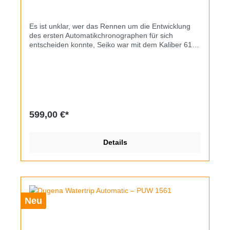
Es ist unklar, wer das Rennen um die Entwicklung
des ersten Automatikchronographen für sich
entscheiden konnte, Seiko war mit dem Kaliber 6139
jedoch dabei. Das Werk ermöglicht Stoppzeiten bis
zu 30 Minuten bei automatischem Aufzug, einen
permanent mitlaufenden Sekundenzeiger findet man
nicht, sondern nur bei aktiviertem Chrono.
Vorliegend handelt es sich um die Referenz 6139-
7002, die Uhr hat ein fast 42mm breites, massives
Edelstahlgehäuse. Es zeigt ein paar
599,00 €*
Gebrauchsspuren, Zifferblatt und Zeiger sind sehr
gut erhalten, das Mineralglas wurde erneuert. Der
Chrono schaltet und nullt exakt, das Datum kann
Details
durch zweistufiges Drücken schnellverstellt werden,
in Stufe 2 verändert sich der Wochentag
(englisch/römische Zahlen). Gemäß der
Seriennummer wurde die Uhr im Mai 1976
produziert. Das originale Stahlband hat schon etwas
Stretch, es dürfte aber noch bis 19cm
Neu
Gelenkumfang tragbar sein. Als Besonderheit liegt
der Uhr die originale Schachtel aus den 70er Jahren
bei (minimale Beschädigung am inneren Seiko-
Schriftzug).