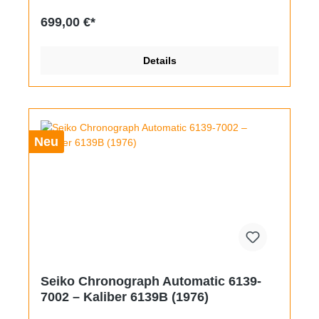
Besonderheit ist das seltene 36mm breite
Edelstahlgehäuse mit treppenartig abgestuften
699,00 €*
Bandstegen. Es wurde augenscheinlich noch nicht
rundpoliert und ist vom Zustand mindestens gut
erhalten. Das Zifferblatt zeigt eine recht
Details
gleichmäßige, altehrwürdige Patina, die vergoldeten
Zeiger und Zahlenindizes erstrahlen noch in vollem
Glanz. An die 18mm breiten Stege wurde ein
hochwertiges dunkelbraunes Lederband montiert,
die Krone ist original und signiert.
Neu
Seiko Chronograph Automatic 6139-
7002 – Kaliber 6139B (1976)