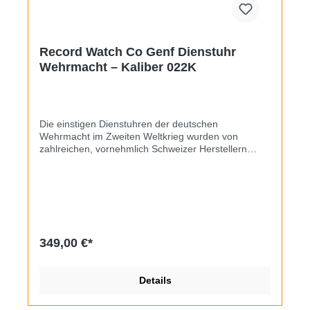
Record Watch Co Genf Dienstuhr
Wehrmacht – Kaliber 022K
Die einstigen Dienstuhren der deutschen
Wehrmacht im Zweiten Weltkrieg wurden von
zahlreichen, vornehmlich Schweizer Herstellern
geliefert. Alle mussten über ein schwarzes Zifferblatt
mit Leuchtindizes und -zeigern, einen verschraubten
Bodendeckel sowie eine stoßgesicherte Unruhwelle
verfügen. Auf den Rückendeckel wurde dann eine
DH-Nummer (Dienstuhr Heer) geprägt, die sich im
Soldbuch des Trägers wiederfand. Vorliegendes
Exemplar stammt von der Marke Record Watch Co,
349,00 €*
im Inneren tickt ein hauseigenes
Handaufzugskaliber 022K. Der äußere Zustand lässt
erkennen, dass die Uhr wohl einiges erlebt hat. Das
Details
Zifferblatt zeigt Patina, das Gehäuse deutliche
Abriebspuren, es wurde versiegelt und strahlt eine