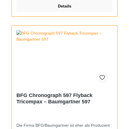
denn oftmals waren diese Uhren nur aus
Details
verchromtem Messing und sind durch jahrelangen
Gebrauch vor allem auf der Rückseite völlig
abgerieben. Hierbei handelt es sich aber um eine
sehr seltene Version mit 38mm breitem
Edelstahlgehäuse. Es hat noch alle Originalschliffe,
lediglich die Drücker haben etwas Chromabrieb. Das
Glas wurde erneuert, an den 20mm breiten Stegen
befindet sich ein farblich zum Zifferblatt passendes
Rally-Leder. Zusätzlich liegt der Uhr noch das
orginale, bis etwa 19cm Gelenkumfang tragbare
Stahlband bei.
BFG Chronograph 597 Flyback
Tricompax – Baumgartner 597
Die Firma BFG/Baumgartner ist eher als Produzent