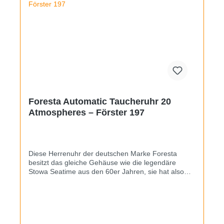
Foresta Automatic Taucheruhr 20
Atmospheres – Förster 197
Diese Herrenuhr der deutschen Marke Foresta
besitzt das gleiche Gehäuse wie die legendäre
Stowa Seatime aus den 60er Jahren, sie hat also
eine Druckdichte von (ehemals) 200 Metern, was sie
zu einer „echten“ Taucheruhr macht. Schwertzeiger
und Balkenindizes auf schwarzem Grund verleihen
der Uhr eine sehr gute Ablesbarkeit, die Countdown-
Lünette ist in beide Richtungen drehbar. Das