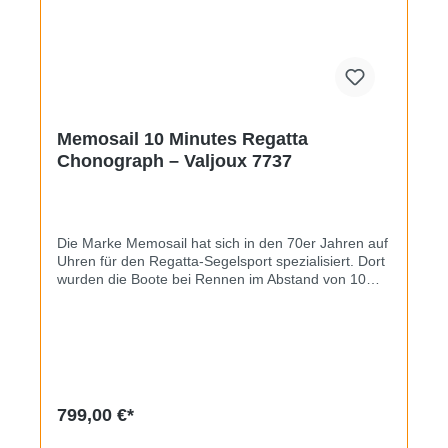
Memosail 10 Minutes Regatta
Chonograph – Valjoux 7737
Die Marke Memosail hat sich in den 70er Jahren auf
Uhren für den Regatta-Segelsport spezialisiert. Dort
wurden die Boote bei Rennen im Abstand von 10
Minuten gestartet, was eine möglichst einfache
Ablesbarkeit dieser Taktung erforderte. Das
Ergebnis war ein Chronograph mit dem Kaliber
Valjoux 7737 und einer sich unter dem Zifferblatt
drehenden Minutenscheibe. Diese schaltet aller 30
Sekunden eine Stufe weiter, der Countdown zählt
also von 10 herunter bis im Zifferblattausschnitt nur
799,00 €*
noch „START“ steht. Das besondere an
vorliegendem Exemplar ist das Gehäusematerial,