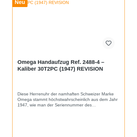
Neu
Omega Handaufzug Ref. 2488-4 –
Kaliber 30T2PC (1947) REVISION
Diese Herrenuhr der namhaften Schweizer Marke
Omega stammt höchstwahrscheinlich aus dem Jahr
1947, wie man der Seriennummer des
rotvergoldeten Handaufzugskalibers 30T2PC
entnehmen kann. Es wurde zerlegt, gereinigt und
geölt und ist damit trotz des Alters von fast 80
Jahren wieder fit für treue Dienste am Handgelenk.
Die Referenz der Uhr lautet 2488-4, die