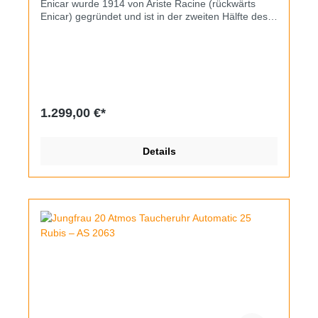
Enicar wurde 1914 von Ariste Racine (rückwärts
Enicar) gegründet und ist in der zweiten Hälfte des
20. Jahrhunderts für seine ikonischen Taucheruhren
der Serie Sherpa bekannt geworden. Den Anfang
machte unter anderem dieses Exemplar aus dem
Jahr 1956, das den Modellnamen noch in der
Mehrzahl Sherpas trägt, was nur bei sehr frühen
Uhren der Fall ist. Im selben Jahr stattete Enicar
eine Expedition auf den Mount Everest mit
1.299,00 €*
derartigen Uhren aus, um Werbung für ihre
Robustheit zu machen. Und für die 50er Jahre
waren sie das auch, zudem aus technologischer
Details
Sicht extrem fortschrittlich. Das Gehäuse mit der
Referenz 100/61-10aSN wurde auch beim Modell
"Seapearl" sowie der für den US-Markt produzierten
"Healthways 100 Fathoms" verwendet, letztere trägt
das Extrem der Uhr bereits im Namen. Sie war einst
100 Faden wasserdicht, eine Maßeinheit aus dem
Tauchsport die 183 Metern entspricht, für die 50er
ein sensationeller Wert, zumal ohne verschraubte
Krone. Das Edelstahlgehäuse funktioniert nach dem
Kompressorprinzip und ist damit das erste seiner Art
im Uhrenbau (Patentnr. 98243). Vorliegendes
Exemplar hat in den vergangenen sieben
Jahrzehnten definitiv einiges erlebt, es finden sich