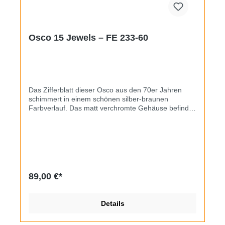
Osco 15 Jewels – FE 233-60
Das Zifferblatt dieser Osco aus den 70er Jahren
schimmert in einem schönen silber-braunen
Farbverlauf. Das matt verchromte Gehäuse befindet
sich in gutem Zustand mit minimalem Kantenabrieb,
im Inneren tickt ein Handaufzugswerk vom Typ FE
233-60, es läuft mit starker Amplitude. Erneuert
wurden Glas, Krone und Lederband.
89,00 €*
Details