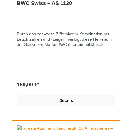
BWC Swiss – AS 1130
Durch das schwarze Zifferblatt in Kombination mit
Leuchtzahlen und -zeigern verfügt diese Herrenuhr
der Schweizer Marke BWC über ein militärisch
inspriertes Design. Im Inneren werkelt das als
„Wehrmachtswerk“ bekannt gewordene
Handaufzugskaliber AS 1130, die Gangwerte sind
gut. Erneuert wurden Glas und Armband, die Wahl
fiel auf ein schwarz-grau gestreiftes Textilband
(19mm).
159,00 €*
Details