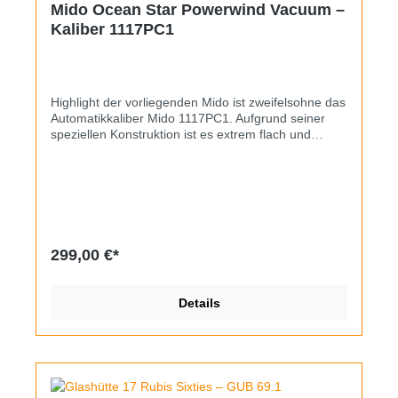
Mido Ocean Star Powerwind Vacuum –
Kaliber 1117PC1
Highlight der vorliegenden Mido ist zweifelsohne das
Automatikkaliber Mido 1117PC1. Aufgrund seiner
speziellen Konstruktion ist es extrem flach und
ermöglicht eine Gehäusedicke (inkl. Glas) von nur
knapp über 9mm. Eingebettet ist das Werk in ein
Edelstahlgehäuse mit Vacuum-Containerprinzip, das
Milanaiseband ist fließend daran befestigt. Mit dem
minimalistischen Sonnenschliff-Zifferblatt ergibt sich
eine wahrhaft einzigartig designte Uhr, wobei der
Schliff nicht aus der Mitte sondern vom Mido-Logo
299,00 €*
ausgeht. Krone und Glas sind original, die
ungewöhnlich große Datumsanzeige ist durch
Wechsel zwischen 21 und 24 Uhr schnellverstellbar.
Details
Das Band kann man über die Schließe in der Länge
verstellen, es sollte für einen Gelenkumfang von 16
bis 20cm passen.