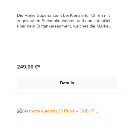
Die Reihe Superia steht bei Kienzle für Uhren mit
zugekauften Steinankerwerken und damit deutlich
über dem Stiftankersegment, welches die Marke
ansonsten bediente. Hier liegt eine Taucheruhr aus
den 70er Jahren vor, bei der als erstes die knallig
orangefarbenen Zeiger und Indizes auffallen, die der
Uhr zudem eine perfekte Ablesbarkeit verleihen. Ihr
Zustand ist rundum gut, das verchromte Gehäuse
hat nur leichte Gebrauchsspuren und minimalen
Kantenabrieb, abgesehen vom erneuerten
249,00 €*
Kautschukband ist alles original. Die Lünette lässt
sich in beide Richtungen drehen, das Datum kann
beim Durowe 7525 bereits in Kronenstufe 1
Details
schnellverstellt werden.