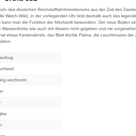
nstuhr des deutschen Reichsluftfahrtministeriums aus der Zeit des Zw
le Watch-Wiki), in der vorliegenden Uhr tickt deshalb auch das legen
 kann man die Funktion der Mechanik bewundern. Der neue Boden sitzt (
e Wasserdichte war auch mit diesem nicht gegeben und nie vorgesehen,
hat etwas Kantenabrieb, das Blatt leichte Patina, die Leuchtmasse der 
ktion.
aufzug
schland
ing verchromt
er
r
glas
m