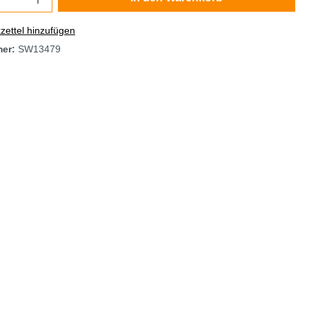
ettel hinzufügen
mer:
SW13479