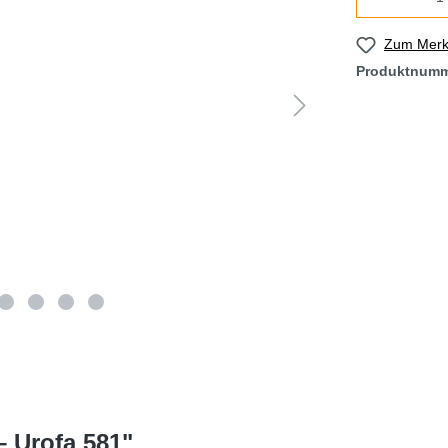
Zum Merkz
Produktnum
 Urofa 581"